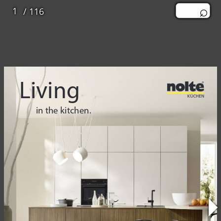
/ 116